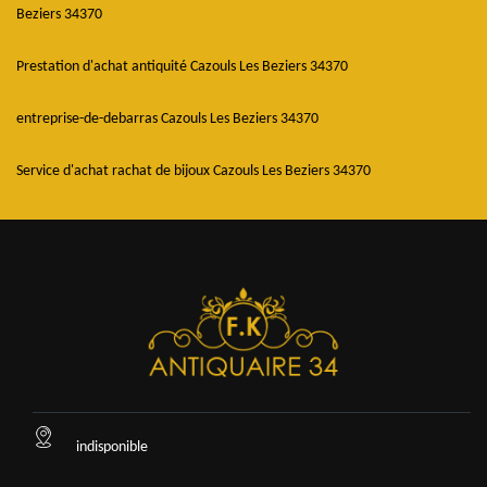
Beziers 34370
Prestation d'achat antiquité Cazouls Les Beziers 34370
entreprise-de-debarras Cazouls Les Beziers 34370
Service d'achat rachat de bijoux Cazouls Les Beziers 34370
indisponible