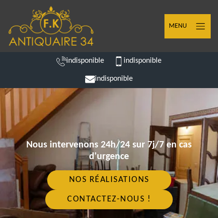
MENU
indisponible
indisponible
indisponible
Nous intervenons 24h/24 sur 7j/7 en cas
d'urgence
NOS RÉALISATIONS
CONTACTEZ-NOUS !