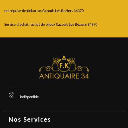
entreprise-de-debarras Cazouls Les Beziers 34370
Service d'achat rachat de bijoux Cazouls Les Beziers 34370
indisponible
Nos Services