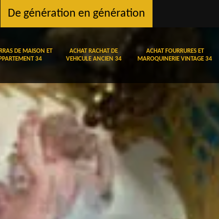
De génération en génération
RRAS DE MAISON ET
ACHAT RACHAT DE
ACHAT FOURRURES ET
PPARTEMENT 34
VEHICULE ANCIEN 34
MAROQUINERIE VINTAGE 34