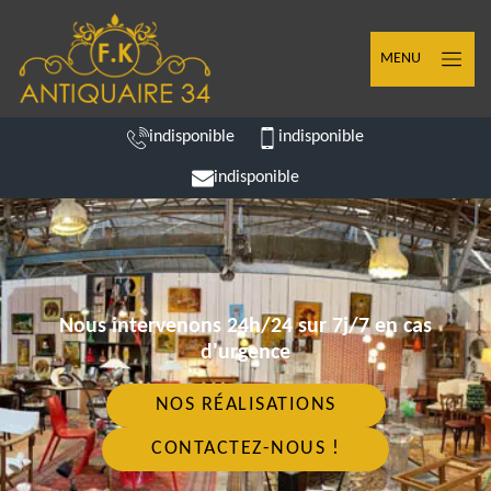
MENU
indisponible
indisponible
indisponible
Nous intervenons 24h/24 sur 7j/7 en cas
d'urgence
NOS RÉALISATIONS
CONTACTEZ-NOUS !