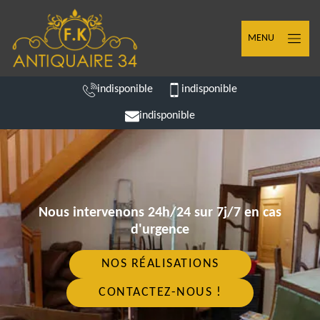
MENU
indisponible
indisponible
indisponible
Nous intervenons 24h/24 sur 7j/7 en cas
d'urgence
NOS RÉALISATIONS
CONTACTEZ-NOUS !