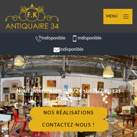
MENU
indisponible
indisponible
indisponible
Nous intervenons 24h/24 sur 7j/7 en cas
d'urgence
NOS RÉALISATIONS
CONTACTEZ-NOUS !