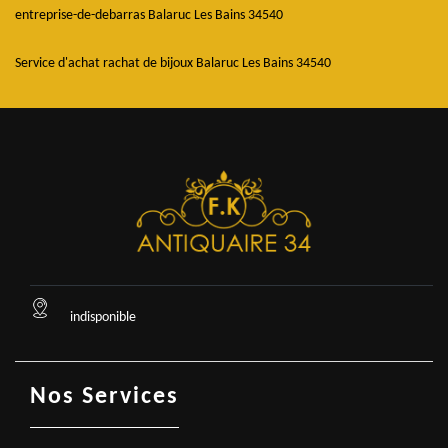
entreprise-de-debarras Balaruc Les Bains 34540
Service d'achat rachat de bijoux Balaruc Les Bains 34540
indisponible
Nos Services