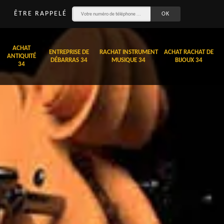
ÊTRE RAPPELÉ
ACHAT
ENTREPRISE DE
RACHAT INSTRUMENT
ACHAT RACHAT DE
ANTIQUITÉ
DÉBARRAS 34
MUSIQUE 34
BIJOUX 34
34