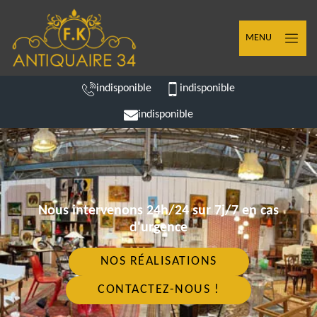
MENU
indisponible
indisponible
indisponible
Nous intervenons 24h/24 sur 7j/7 en cas
d'urgence
NOS RÉALISATIONS
CONTACTEZ-NOUS !