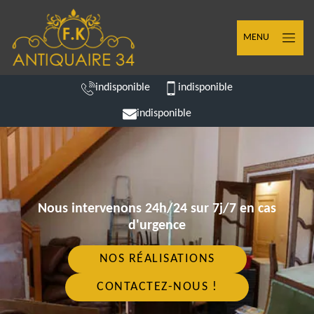
MENU
indisponible
indisponible
indisponible
Nous intervenons 24h/24 sur 7j/7 en cas
d'urgence
NOS RÉALISATIONS
CONTACTEZ-NOUS !