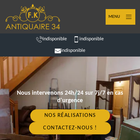
MENU
indisponible
indisponible
indisponible
Nous intervenons 24h/24 sur 7j/7 en cas
d'urgence
NOS RÉALISATIONS
CONTACTEZ-NOUS !