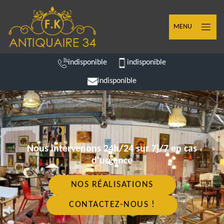
MENU
indisponible
indisponible
indisponible
Nous intervenons 24h/24 sur 7j/7 en cas
d'urgence
NOS RÉALISATIONS
CONTACTEZ-NOUS !