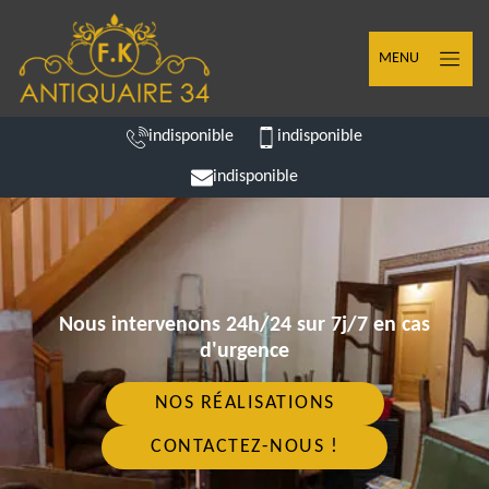
MENU
indisponible
indisponible
indisponible
Nous intervenons 24h/24 sur 7j/7 en cas
d'urgence
NOS RÉALISATIONS
CONTACTEZ-NOUS !