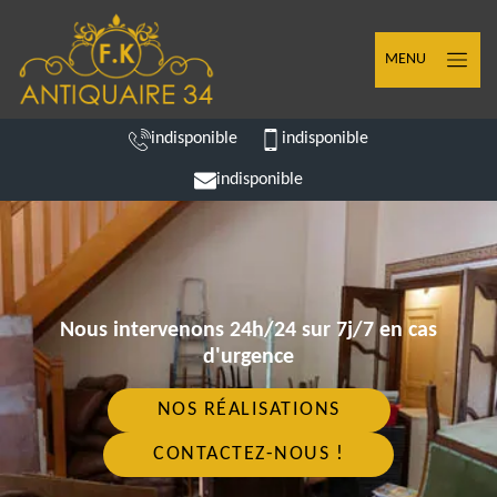
MENU
indisponible
indisponible
indisponible
Nous intervenons 24h/24 sur 7j/7 en cas
d'urgence
NOS RÉALISATIONS
CONTACTEZ-NOUS !