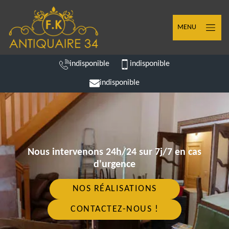
MENU
indisponible
indisponible
indisponible
Nous intervenons 24h/24 sur 7j/7 en cas
d'urgence
NOS RÉALISATIONS
CONTACTEZ-NOUS !