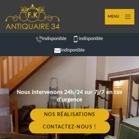
MENU
indisponible
indisponible
indisponible
Nous intervenons 24h/24 sur 7j/7 en cas
d'urgence
NOS RÉALISATIONS
CONTACTEZ-NOUS !