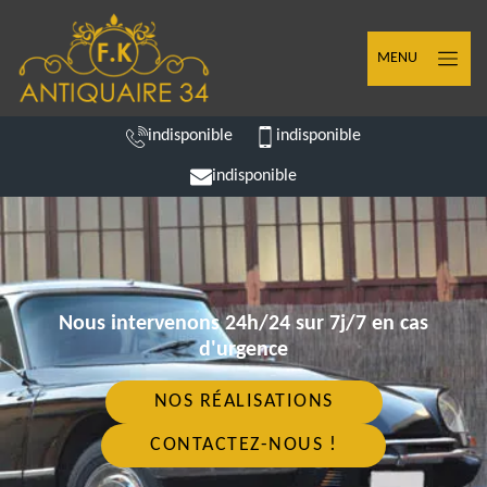
MENU
indisponible
indisponible
indisponible
Nous intervenons 24h/24 sur 7j/7 en cas
d'urgence
NOS RÉALISATIONS
CONTACTEZ-NOUS !