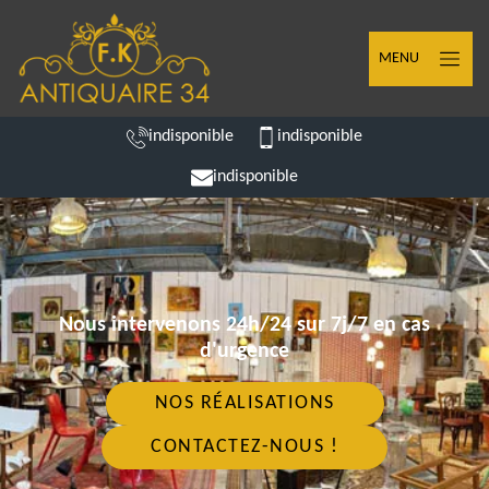
MENU
indisponible
indisponible
indisponible
Nous intervenons 24h/24 sur 7j/7 en cas
d'urgence
NOS RÉALISATIONS
CONTACTEZ-NOUS !