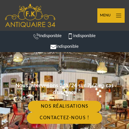
MENU
indisponible
indisponible
indisponible
Nous intervenons 24h/24 sur 7j/7 en cas
d'urgence
NOS RÉALISATIONS
CONTACTEZ-NOUS !