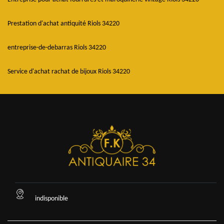
Prestation d'achat antiquité Riols 34220
entreprise-de-debarras Riols 34220
Service d'achat rachat de bijoux Riols 34220
indisponible