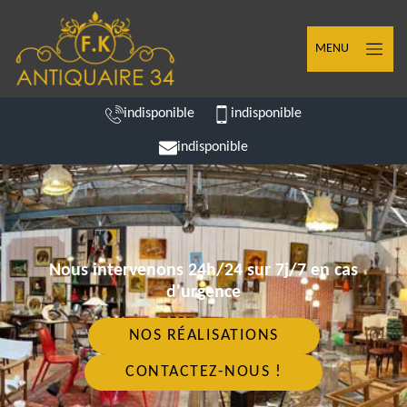
MENU
indisponible
indisponible
indisponible
Nous intervenons 24h/24 sur 7j/7 en cas
d'urgence
NOS RÉALISATIONS
CONTACTEZ-NOUS !