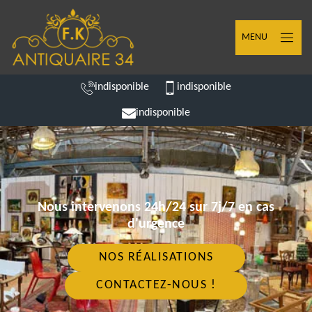
MENU
indisponible
indisponible
indisponible
Nous intervenons 24h/24 sur 7j/7 en cas
d'urgence
NOS RÉALISATIONS
CONTACTEZ-NOUS !