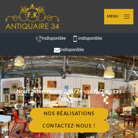
MENU
indisponible
indisponible
indisponible
Nous intervenons 24h/24 sur 7j/7 en cas
d'urgence
NOS RÉALISATIONS
CONTACTEZ-NOUS !