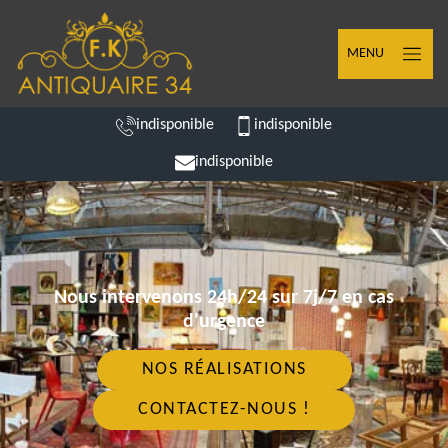
MENU
indisponible
indisponible
indisponible
Nous intervenons 24h/24 sur 7j/7 en cas
d'urgence
NOS RÉALISATIONS
CONTACTEZ-NOUS !