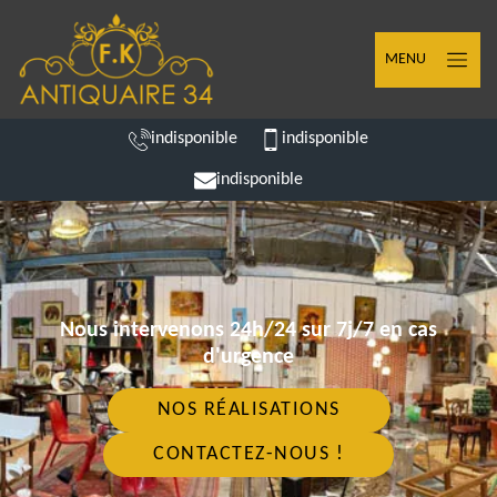
MENU
indisponible
indisponible
indisponible
Nous intervenons 24h/24 sur 7j/7 en cas
d'urgence
NOS RÉALISATIONS
CONTACTEZ-NOUS !