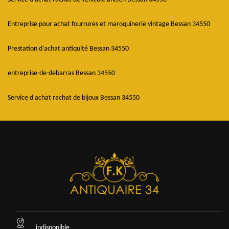
Entreprise pour achat fourrures et maroquinerie vintage Bessan 34550
Prestation d'achat antiquité Bessan 34550
entreprise-de-debarras Bessan 34550
Service d'achat rachat de bijoux Bessan 34550
indisponible