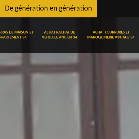
De génération en génération
RRAS DE MAISON ET
ACHAT RACHAT DE
ACHAT FOURRURES ET
PPARTEMENT 34
VEHICULE ANCIEN 34
MAROQUINERIE VINTAGE 34