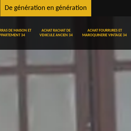
De génération en génération
RRAS DE MAISON ET
ACHAT RACHAT DE
ACHAT FOURRURES ET
PPARTEMENT 34
VEHICULE ANCIEN 34
MAROQUINERIE VINTAGE 34