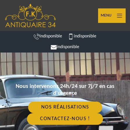
MENU
indisponible
indisponible
indisponible
Nous intervenons 24h/24 sur 7j/7 en cas
d'urgence
NOS RÉALISATIONS
CONTACTEZ-NOUS !