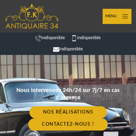
MENU
indisponible
indisponible
indisponible
Nous intervenons 24h/24 sur 7j/7 en cas
d'urgence
NOS RÉALISATIONS
CONTACTEZ-NOUS !