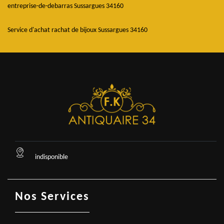
entreprise-de-debarras Sussargues 34160
Service d'achat rachat de bijoux Sussargues 34160
indisponible
Nos Services