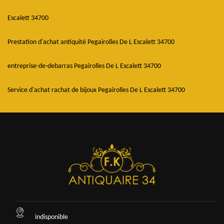
Escalett 34700
Prestation d'achat antiquité Pegairolles De L Escalett 34700
entreprise-de-debarras Pegairolles De L Escalett 34700
Service d'achat rachat de bijoux Pegairolles De L Escalett 34700
indisponible