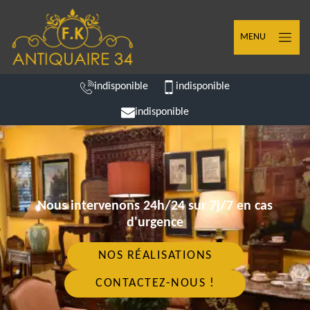
MENU
indisponible
indisponible
indisponible
Nous intervenons 24h/24 sur 7j/7 en cas
d'urgence
NOS RÉALISATIONS
CONTACTEZ-NOUS !