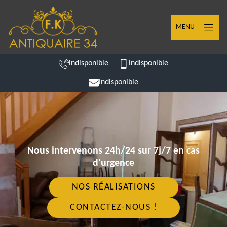
MENU
indisponible
indisponible
indisponible
Nous intervenons 24h/24 sur 7j/7 en cas
d'urgence
NOS RÉALISATIONS
CONTACTEZ-NOUS !