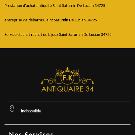
Prestation d'achat antiquité Saint Saturnin De Lucian 34725
entreprise-de-debarras Saint Saturnin De Lucian 34725
Service d'achat rachat de bijoux Saint Saturnin De Lucian 34725
indisponible