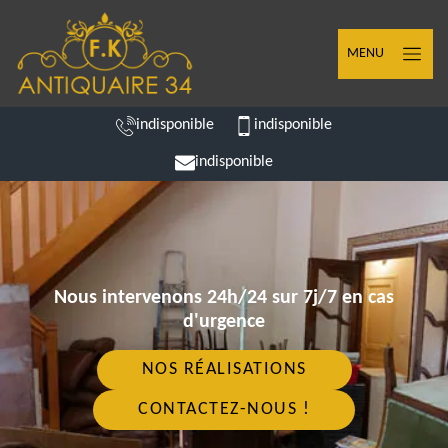
MENU
indisponible
indisponible
indisponible
Nous intervenons 24h/24 sur 7j/7 en cas
d'urgence
NOS RÉALISATIONS
CONTACTEZ-NOUS !