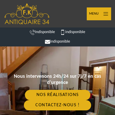
MENU
indisponible
indisponible
indisponible
Nous intervenons 24h/24 sur 7j/7 en cas
d'urgence
NOS RÉALISATIONS
CONTACTEZ-NOUS !