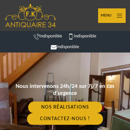
MENU
indisponible
indisponible
indisponible
Nous intervenons 24h/24 sur 7j/7 en cas
d'urgence
NOS RÉALISATIONS
CONTACTEZ-NOUS !