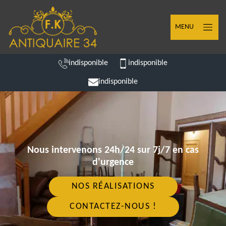
MENU
indisponible
indisponible
indisponible
Nous intervenons 24h/24 sur 7j/7 en cas
d'urgence
NOS RÉALISATIONS
CONTACTEZ-NOUS !