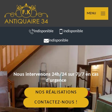
MENU
indisponible
indisponible
indisponible
Nous intervenons 24h/24 sur 7j/7 en cas
d'urgence
NOS RÉALISATIONS
CONTACTEZ-NOUS !