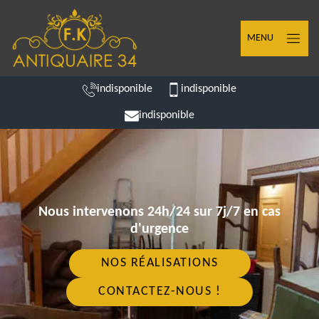
MENU
indisponible
indisponible
indisponible
Nous intervenons 24h/24 sur 7j/7 en cas
d'urgence
NOS RÉALISATIONS
CONTACTEZ-NOUS !