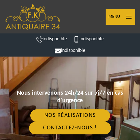
MENU
indisponible
indisponible
indisponible
Nous intervenons 24h/24 sur 7j/7 en cas
d'urgence
NOS RÉALISATIONS
CONTACTEZ-NOUS !