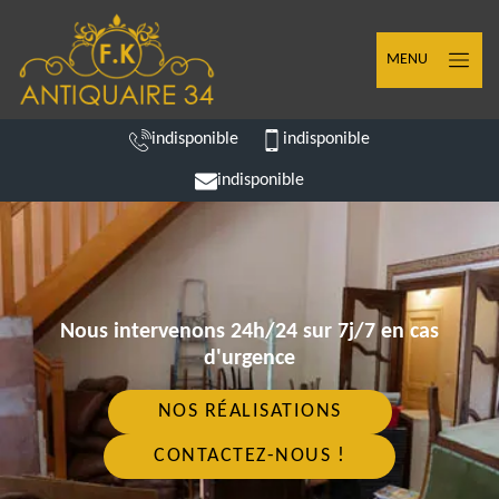
MENU
indisponible
indisponible
indisponible
Nous intervenons 24h/24 sur 7j/7 en cas
d'urgence
NOS RÉALISATIONS
CONTACTEZ-NOUS !