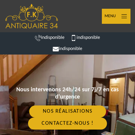
MENU
indisponible
indisponible
indisponible
Nous intervenons 24h/24 sur 7j/7 en cas
d'urgence
NOS RÉALISATIONS
CONTACTEZ-NOUS !