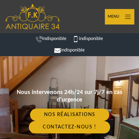
MENU
indisponible
indisponible
indisponible
Nous intervenons 24h/24 sur 7j/7 en cas
d'urgence
NOS RÉALISATIONS
CONTACTEZ-NOUS !