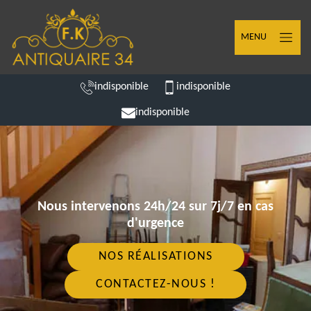
MENU
indisponible
indisponible
indisponible
Nous intervenons 24h/24 sur 7j/7 en cas
d'urgence
NOS RÉALISATIONS
CONTACTEZ-NOUS !