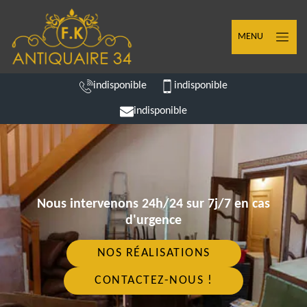
MENU
indisponible
indisponible
indisponible
Nous intervenons 24h/24 sur 7j/7 en cas
d'urgence
NOS RÉALISATIONS
CONTACTEZ-NOUS !