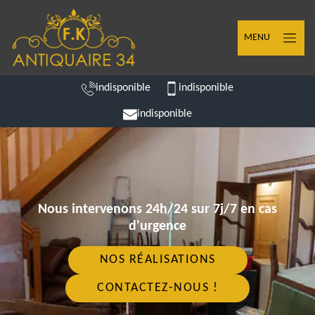
MENU
indisponible
indisponible
indisponible
Nous intervenons 24h/24 sur 7j/7 en cas
d'urgence
NOS RÉALISATIONS
CONTACTEZ-NOUS !