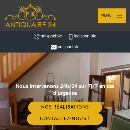
MENU
indisponible
indisponible
indisponible
Nous intervenons 24h/24 sur 7j/7 en cas
d'urgence
NOS RÉALISATIONS
CONTACTEZ-NOUS !