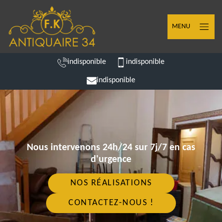
MENU
indisponible
indisponible
indisponible
Nous intervenons 24h/24 sur 7j/7 en cas
d'urgence
NOS RÉALISATIONS
CONTACTEZ-NOUS !