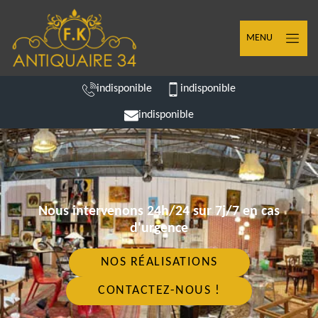
MENU
indisponible
indisponible
indisponible
Nous intervenons 24h/24 sur 7j/7 en cas
d'urgence
NOS RÉALISATIONS
CONTACTEZ-NOUS !