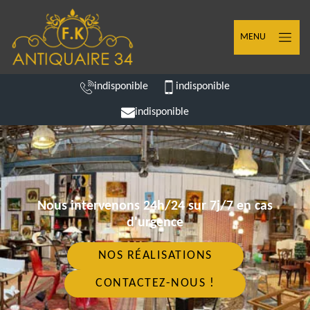
MENU
indisponible
indisponible
indisponible
Nous intervenons 24h/24 sur 7j/7 en cas
d'urgence
NOS RÉALISATIONS
CONTACTEZ-NOUS !